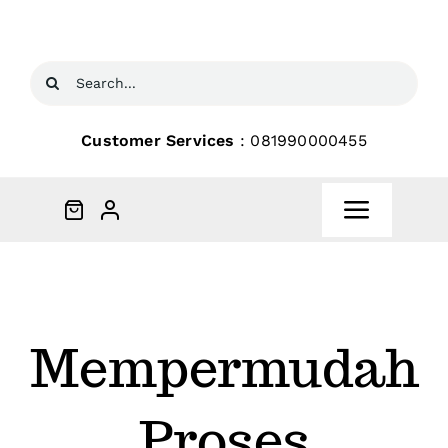
Skip
to
content
Search
for:
Customer Services
: 081990000455
Toggle
Navigat
Beranda
Products
Mempermudah
Partners
Proses