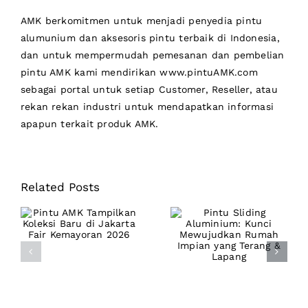
AMK berkomitmen untuk menjadi
penyedia pintu
alumunium
dan aksesoris pintu terbaik di Indonesia,
dan untuk mempermudah pemesanan dan pembelian
pintu AMK kami mendirikan www.pintuAMK.com
sebagai portal untuk setiap Customer, Reseller, atau
rekan rekan industri untuk mendapatkan informasi
apapun terkait produk AMK.
Pintu AMK
Related Posts
Pintu Sliding
Tampilkan
Aluminium:
Koleksi Baru di
Kunci
Jakarta Fair
Mewujudkan
Kemayoran
Rumah Impian
2026
yang Terang &
Lapang