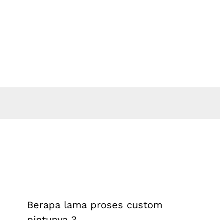
Skip
to
content
Berapa lama proses custom
pintunya ?