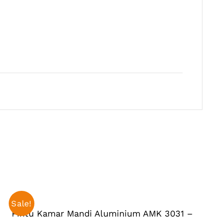
SELECT
OPTIONS
THIS
/
PRODUCT
DETAILS
Sale!
HAS
Pintu Kamar Mandi Aluminium AMK 3031 –
MULTIPLE