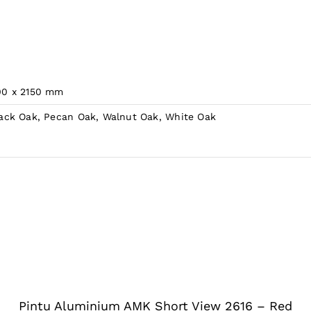
00 x 2150 mm
ack Oak, Pecan Oak, Walnut Oak, White Oak
SELECT
OPTIONS
THIS
/
PRODUCT
DETAILS
HAS
Pintu Aluminium AMK Short View 2616 – Red
MULTIPLE