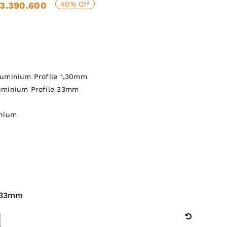
40% Off
3.390.600
00.
00.
luminium Profile 1,30mm
uminium Profile 33mm
inium
 33mm