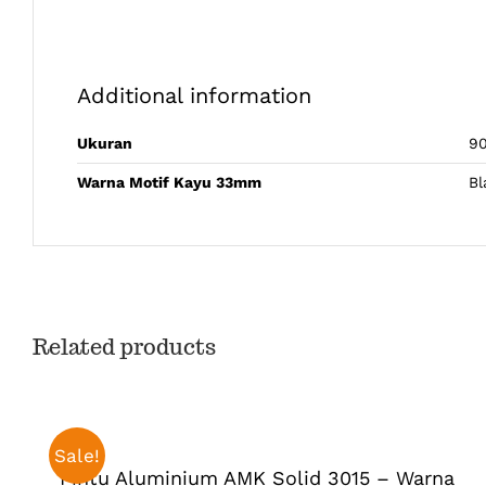
Additional information
Ukuran
9
Warna Motif Kayu 33mm
Bl
Related products
SELECT
OPTIONS
THIS
/
PRODUCT
DETAILS
Sale!
HAS
Pintu Aluminium AMK Solid 3015 – Warna
MULTIPLE