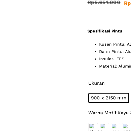
Rp
5.651.000
Rp
Original
Current
price
price
was:
is:
Spesifikasi Pintu
Rp5.651.0
Rp3.390.6
Kusen Pintu: A
Daun Pintu: Al
Insulasi EPS
Material: Alum
Ukuran
900 x 2150 mm
Warna Motif Kayu