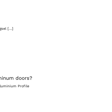
el [...]
uminum doors?
luminium Profile