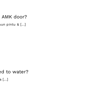
n AMK door?
n pintu & [...]
ed to water?
[...]