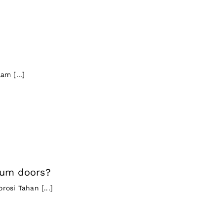
am [...]
num doors?
osi Tahan [...]