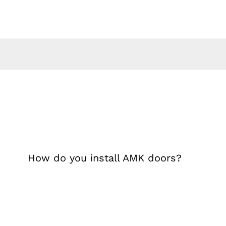
Skip
to
content
How do you install AMK doors?