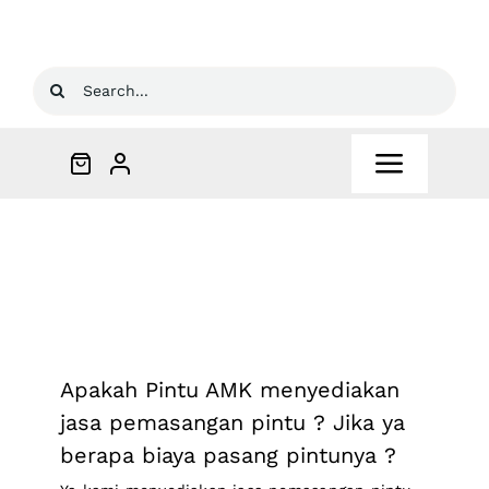
Skip
to
content
Search
for:
Toggle
Navigat
Beranda
Products
Partners
Apakah Pintu AMK menyediakan
jasa pemasangan pintu ? Jika ya
Keunggulan
berapa biaya pasang pintunya ?